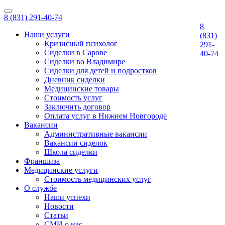
8 (831) 291-40-74
8
Наши услуги
(831)
Кризисный психолог
291-
Сиделки в Сарове
40-74
Сиделки во Владимире
Сиделки для детей и подростков
Дневник сиделки
Медицинские товары
Стоимость услуг
Заключить договор
Оплата услуг в Нижнем Новгороде
Вакансии
Административные вакансии
Вакансии сиделок
Школа сиделки
Франшиза
Медицинские услуги
Стоимость медицинских услуг
О службе
Наши успехи
Новости
Статьи
СМИ о нас